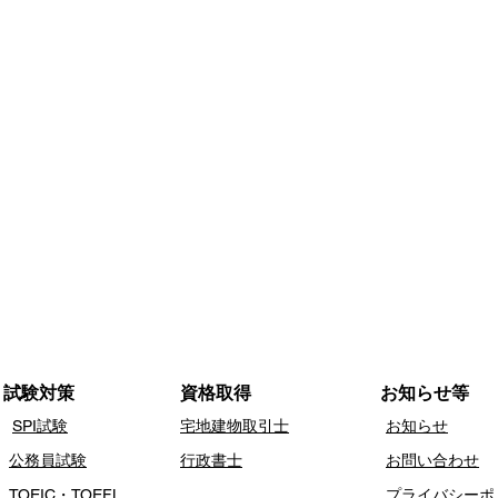
​試験対策
​資格取得
​お知らせ等
SPI
試験
​宅地建物取引士
​お知らせ
公務員試験
​行政書士
​お問い合わせ
TOEIC・TOEFL
​プライバシー